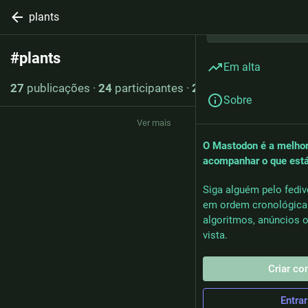
plants
#
plants
Seguir hashtag
Em alta
27
publicações
·
24
participantes
·
2
publicações hoje
Sobre
Ver mais
O Mastodon é a melhor
acompanhar o que est
Siga alguém pelo fediv
em ordem cronológica
algoritmos, anúncios o
vista.
Criar co
Entrar