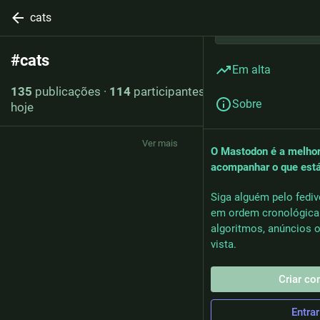
cats
#
cats
Seguir hashtag
Em alta
135
publicações
·
114
participantes
·
4
publicações
Sobre
hoje
Ver mais
O Mastodon é a melhor
acompanhar o que est
Siga alguém pelo fediv
em ordem cronológica
algoritmos, anúncios o
vista.
Criar co
Entrar