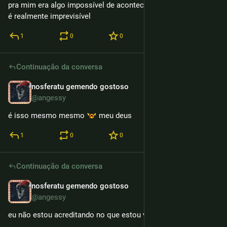
pra mim era algo impossível de acontecer sabe o ser humano 
é realmente imprevisível
1
0
0
Continuação da conversa
nosferatu gemendo gostoso
13h
@angessy
é isso mesmo mesmo 
 meu deus
1
0
0
Continuação da conversa
nosferatu gemendo gostoso
13h
@angessy
eu não estou acreditando no que estou vendo, é isso mesmo?