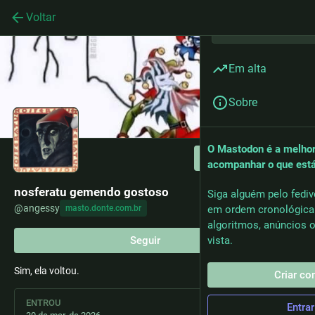
Voltar
Em alta
Sobre
O Mastodon é a melhor
Seguir
acompanhar o que est
nosferatu gemendo gostoso
Siga alguém pelo fediv
@
angessy
masto.donte.com.br
em ordem cronológica
algoritmos, anúncios o
Seguir
vista.
Sim, ela voltou.
Criar co
ENTROU
Entrar