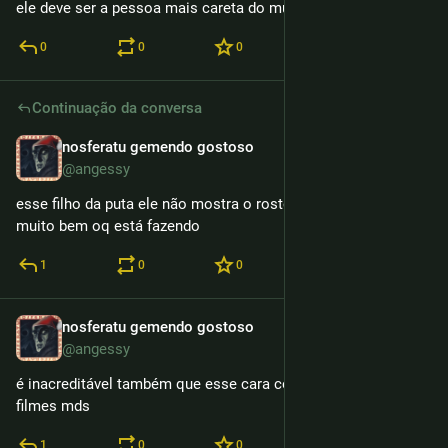
ele deve ser a pessoa mais careta do mundo da vida dele
0
0
0
Continuação da conversa
nosferatu gemendo gostoso
12h
@angessy
esse filho da puta ele não mostra o rosto esse corno sabe 
muito bem oq está fazendo
1
0
0
nosferatu gemendo gostoso
12h
@angessy
é inacreditável também que esse cara continua fazendo 
filmes mds
1
0
0