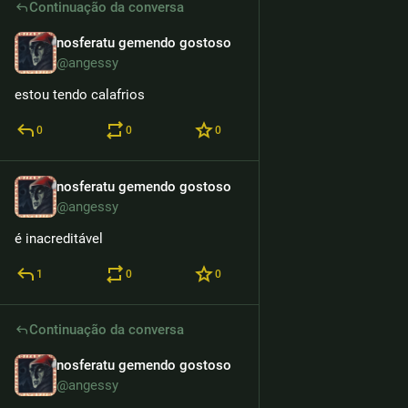
Continuação da conversa
nosferatu gemendo gostoso
12h
@angessy
estou tendo calafrios
0
0
0
nosferatu gemendo gostoso
12h
@angessy
é inacreditável
1
0
0
Continuação da conversa
nosferatu gemendo gostoso
13h
@angessy