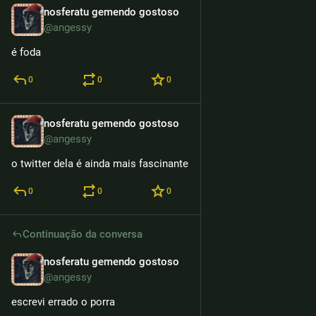
nosferatu gemendo gostoso
12h
@angessy
é foda
0
0
0
nosferatu gemendo gostoso
12h
@angessy
o twitter dela é ainda mais fascinante
0
0
0
Continuação da conversa
nosferatu gemendo gostoso
12h
@angessy
escrevi errado o porra