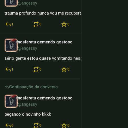
@angessy
trauma profundo nunca vou me recuperar 
1
0
0
nosferatu gemendo gostoso
3h
@angessy
sério gente estou quase vomitando nessa porra
1
0
0
Continuação da conversa
nosferatu gemendo gostoso
3h
@angessy
pegando o novinho kkkk
0
0
0