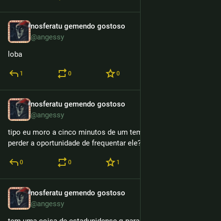
nosferatu gemendo gostoso
3h
@angessy
loba
1
0
0
nosferatu gemendo gostoso
3h
@angessy
tipo eu moro a cinco minutos de um templo budista pq eu iria 
perder a oportunidade de frequentar ele?
0
0
1
nosferatu gemendo gostoso
3h
@angessy