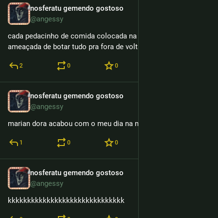
nosferatu gemendo gostoso
3h
@angessy
cada pedacinho de comida colocada na minha boca é uma 
ameaçada de botar tudo pra fora de volta kkcry
2
0
0
nosferatu gemendo gostoso
3h
@angessy
marian dora acabou com o meu dia na moral
1
0
0
nosferatu gemendo gostoso
7h
@angessy
kkkkkkkkkkkkkkkkkkkkkkkkkkkkkk