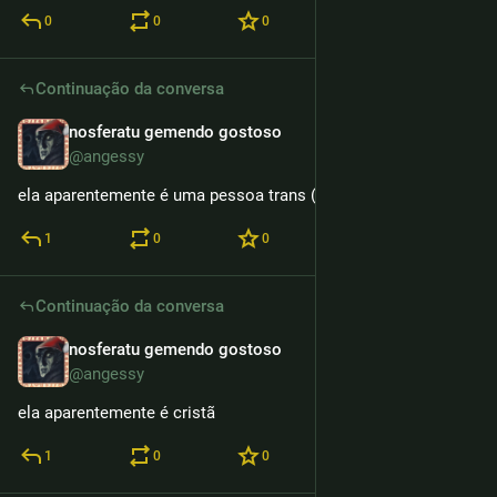
0
0
0
Continuação da conversa
nosferatu gemendo gostoso
12h
*
@angessy
ela aparentemente é uma pessoa trans (???)
1
0
0
Continuação da conversa
nosferatu gemendo gostoso
12h
@angessy
ela aparentemente é cristã
1
0
0