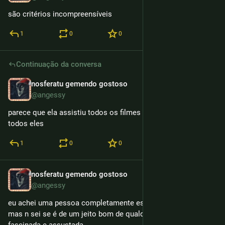
são critérios incompreensíveis
1
0
0
Continuação da conversa
nosferatu gemendo gostoso
13h
@angessy
parece que ela assistiu todos os filmes de freiras e gosta de 
todos eles
1
0
0
nosferatu gemendo gostoso
13h
@angessy
eu achei uma pessoa completamente esquizo no letterboxd 
mas n sei se é de um jeito bom de qualquer maneira estou 