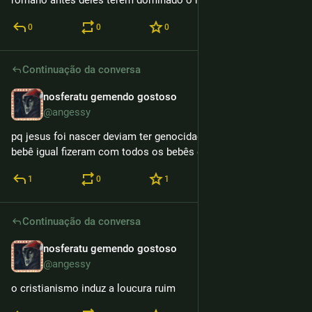
romano antes deles terem dominado o mundo
0
0
0
Continuação da conversa
nosferatu gemendo gostoso
11h
@angessy
pq jesus foi nascer deviam ter genocidado ele enquanto era 
bebê igual fizeram com todos os bebês que não eram ele
1
0
1
Continuação da conversa
nosferatu gemendo gostoso
11h
@angessy
o cristianismo induz a loucura ruim