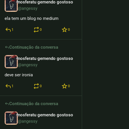
nosferatu gemendo gostoso
12h
@angessy
ela tem um blog no medium
1
0
0
Continuação da conversa
nosferatu gemendo gostoso
12h
@angessy
deve ser ironia
1
0
0
Continuação da conversa
nosferatu gemendo gostoso
12h
@angessy