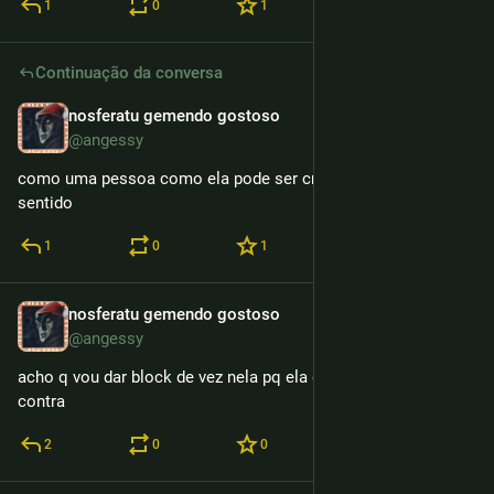
1
0
1
Continuação da conversa
nosferatu gemendo gostoso
11h
@angessy
como uma pessoa como ela pode ser crente? nada faz 
sentido
1
0
1
nosferatu gemendo gostoso
11h
@angessy
acho q vou dar block de vez nela pq ela é cristã e eu sou 
contra
2
0
0