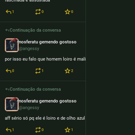
fascinada e assustada
1
0
0
Continuação da conversa
nosferatu gemendo gostoso
14h
@angessy
por isso eu falo que homem loiro é maligno
0
1
2
Continuação da conversa
nosferatu gemendo gostoso
14h
@angessy
aff sério só pq ele é loiro e de olho azul
1
0
1