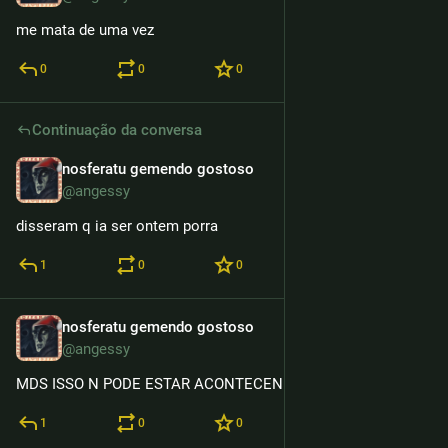
me mata de uma vez
0
0
0
Continuação da conversa
nosferatu gemendo gostoso
15h
@angessy
disseram q ia ser ontem porra
1
0
0
nosferatu gemendo gostoso
15h
@angessy
MDS ISSO N PODE ESTAR ACONTECENDO
1
0
0