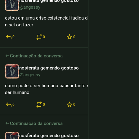
nosferatu gemendo gostoso
2h
@angessy
estou em uma crise existencial fudida desde semana passada 
n sei oq fazer
0
0
0
Continuação da conversa
nosferatu gemendo gostoso
2h
@angessy
como pode o ser humano causar tanto sofrimento pra outro 
ser humano
0
0
0
Continuação da conversa
nosferatu gemendo gostoso
2h