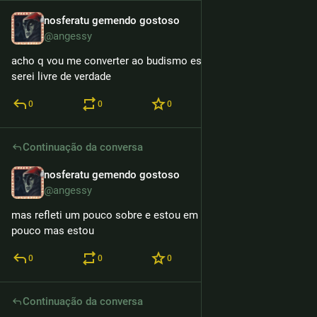
nosferatu gemendo gostoso
3h
@angessy
acho q vou me converter ao budismo esotérico só assim 
serei livre de verdade
0
0
0
Continuação da conversa
nosferatu gemendo gostoso
3h
*
@angessy
mas refleti um pouco sobre e estou em paz agora só um 
pouco mas estou
0
0
0
Continuação da conversa