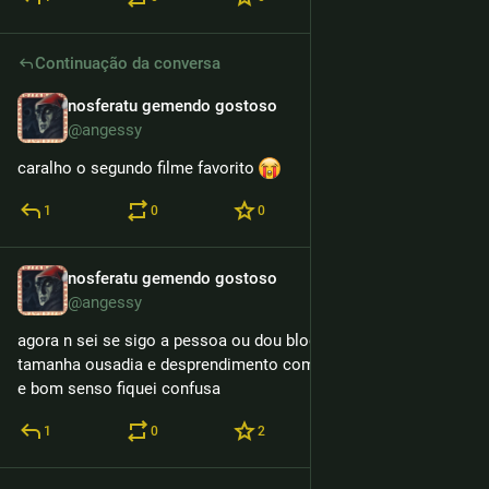
Continuação da conversa
nosferatu gemendo gostoso
12h
@angessy
caralho o segundo filme favorito 
1
0
0
nosferatu gemendo gostoso
12h
@angessy
agora n sei se sigo a pessoa ou dou block nela diante de 
tamanha ousadia e desprendimento com qualquer moralidade 
e bom senso fiquei confusa
1
0
2