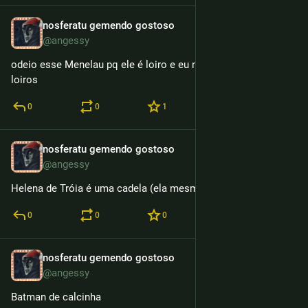
nosferatu gemendo gostoso
15h
@angessy
odeio esse Menelau pq ele é loiro e eu n gosto de homens 
loiros
0
0
1
nosferatu gemendo gostoso
15h
@angessy
Helena de Tróia é uma cadela (ela mesmo disse)
0
0
0
nosferatu gemendo gostoso
15h
@angessy
Batman de calcinha