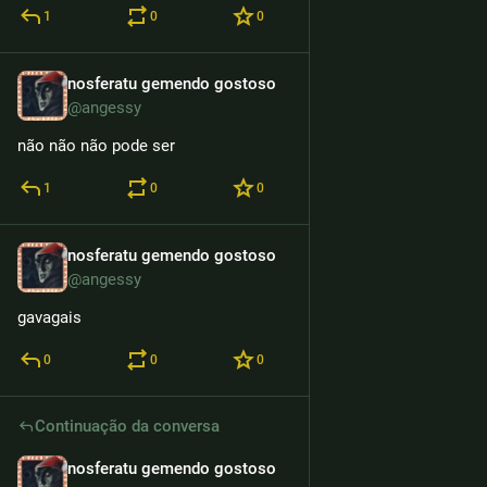
1
0
0
nosferatu gemendo gostoso
13h
@angessy
não não não pode ser
1
0
0
nosferatu gemendo gostoso
13h
@angessy
gavagais
0
0
0
Continuação da conversa
nosferatu gemendo gostoso
13h