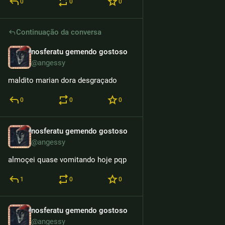
0
0
0
Continuação da conversa
nosferatu gemendo gostoso
7h
@angessy
maldito marian dora desgraçado
0
0
0
nosferatu gemendo gostoso
7h
@angessy
almoçei quase vomitando hoje pqp
1
0
0
nosferatu gemendo gostoso
7h
@angessy