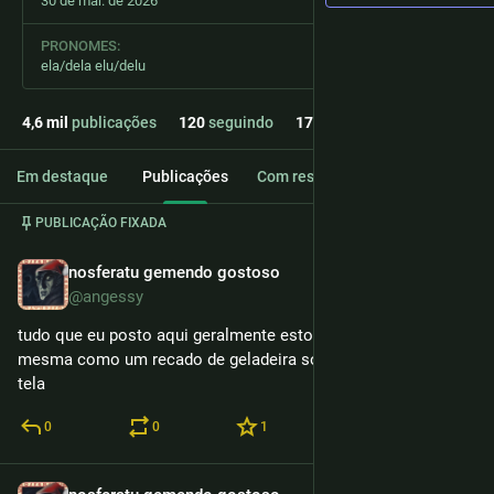
30 de mar. de 2026
PRONOMES:
ela/dela elu/delu
4,6
mil
publicações
120
seguindo
172
seguidores
Em destaque
Publicações
Com respostas
Mídia
PUBLICAÇÃO FIXADA
nosferatu gemendo gostoso
23 de jun.
@angessy
tudo que eu posto aqui geralmente estou postando para mim 
mesma como um recado de geladeira só que dentro de uma 
tela
0
0
1