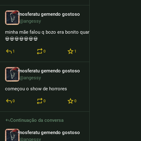
nosferatu gemendo gostoso
14h
@angessy
minha mãe falou q bozo era bonito quando era jovem 💀💀💀
💀💀💀💀💀💀💀
1
0
1
nosferatu gemendo gostoso
14h
@angessy
começou o show de horrores
0
0
0
Continuação da conversa
nosferatu gemendo gostoso
15h
@angessy