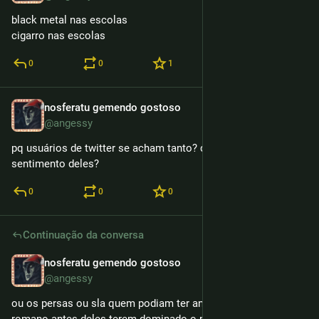
black metal nas escolas
cigarro nas escolas
0
0
1
nosferatu gemendo gostoso
10h
@angessy
pq usuários de twitter se acham tanto? quando surgiu esse 
sentimento deles?
0
0
0
Continuação da conversa
nosferatu gemendo gostoso
11h
@angessy
ou os persas ou sla quem podiam ter aniquilado o império 