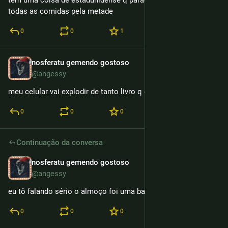
tem uma coisa de estadunidense q parace que eles comem 
todas as comidas pela metade
0
0
1
nosferatu gemendo gostoso
3h
@angessy
meu celular vai explodir de tanto livro q eu baixo
0
0
0
Continuação da conversa
nosferatu gemendo gostoso
3h
@angessy
eu tô falando sério o almoço foi uma batalha fortíssima
0
0
0